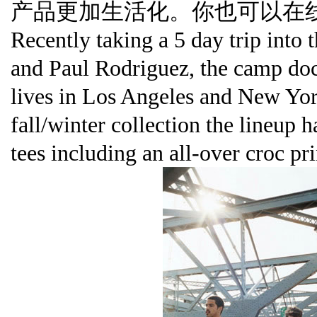
产品更加生活化。你也可以在
Recently taking a 5 day trip into 
and Paul Rodriguez, the camp docu
lives in Los Angeles and New Yo
fall/winter collection the lineup h
tees including an all-over croc pri