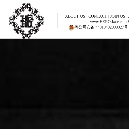
ABOUT US
|
CONTACT
|
JOIN US
|
www.HEROskate.com Sinc
粤公网安备 44010402000927号