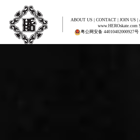
ABOUT US
|
CONTACT
|
JOIN US
|
www.HEROskate.com Sinc
粤公网安备 44010402000927号