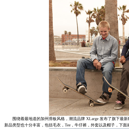
围绕着最地道的加州滑板风格，潮流品牌 XLarge 发布了旗下最
新品类型也十分丰富，包括毛衣，Tee，牛仔裤，外套以及帽子，下面