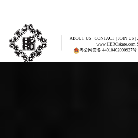
ABOUT US
|
CONTACT
|
JOIN US
|
www.HEROskate.com Sinc
粤公网安备 44010402000927号