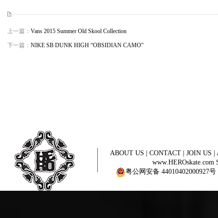
上一篇：
Vans 2015 Summer Old Skool Collection
下一篇：
NIKE SB DUNK HIGH “OBSIDIAN CAMO”
ABOUT US
|
CONTACT
|
JOIN US
|
www.HEROskate.com Sinc
粤公网安备 44010402000927号