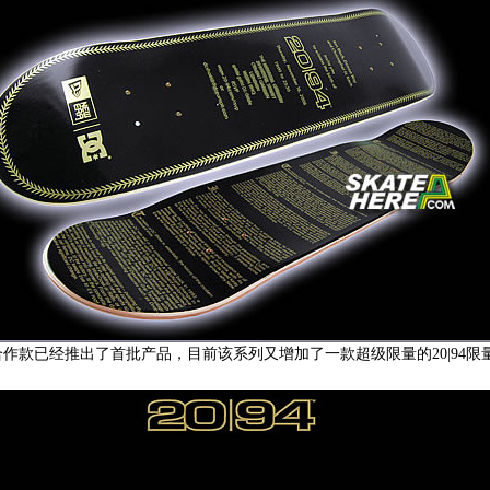
94系列合作款已经推出了首批产品，目前该系列又增加了一款超级限量的20|9