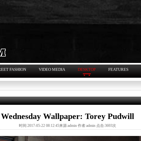
REET FASHION
VIDEO MEDIA
DESKTOP
FEATURES
Wednesday Wallpaper: Torey Pudwill
时间:2017-05-22 08:12:45来源:admin 作者:admin 点击:3693次