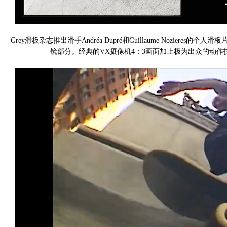
Grey滑板杂志推出滑手Andréa Dupré和Guillaume Nozieres的个
镜部分。经典的VX摄像机4：3画面加上极为出众的动