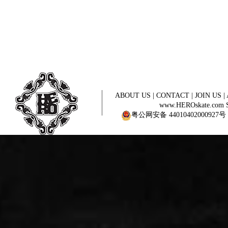
ABOUT US
|
CONTACT
|
JOIN US
|
www.HEROskate.com Sinc
粤公网安备 44010402000927号