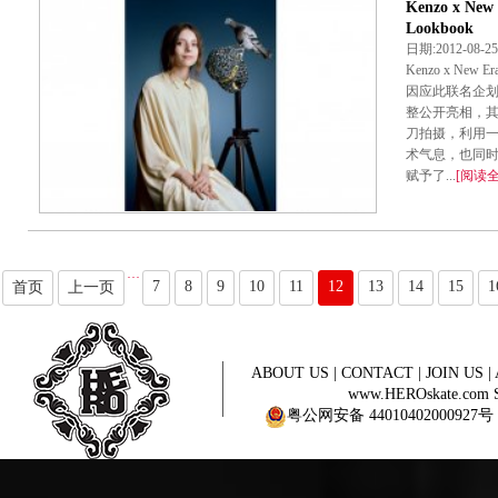
Kenzo x Ne
Lookbook
日期:2012-08
Kenzo x Ne
因应此联名企划拍
整公开亮相，其来
刀拍摄，利用
术气息，也同
赋予了...
[阅读全
···
7
8
9
10
11
12
13
14
15
1
首页
上一页
ABOUT US
|
CONTACT
|
JOIN US
|
www.HEROskate.com Sinc
粤公网安备 44010402000927号