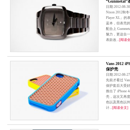
“Gunmetal
日期:2012-08
Nixon 201
Player XL」
蓝本，但表壳的大
配合上 Gumm
魅力，更这合
表款改...
[阅读全
Vans 2012
保护壳
日期:2012-08-
先前才看过 Van
保护套后大受
推出了 iPhone 4
壳，这次又再
色以及黑色以
计...
[阅读全文]