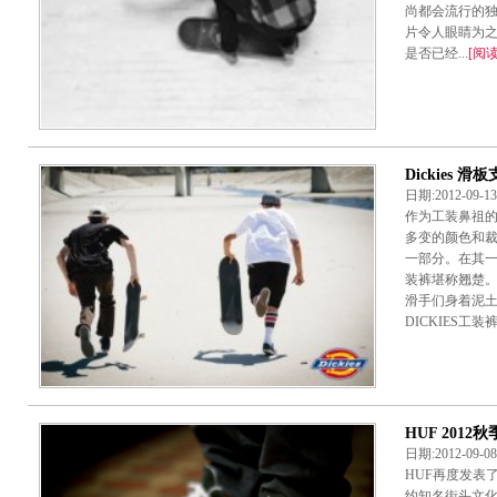
尚都会流行的
片令人眼睛为
是否已经...
[阅
Dickies 
日期:2012-09-
作为工装鼻祖的
多变的颜色和
一部分。在其
装裤堪称翘楚
滑手们身着泥
DICKIES工装裤.
HUF 2012
日期:2012-09-
HUF再度发表了
约知名街头文化摄影