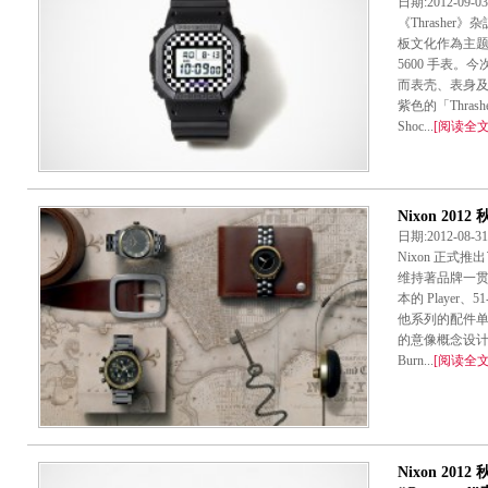
日期:2012-09-
《Thrasher
板文化作為主题，
5600 手表
而表壳、表身及
紫色的「Thra
Shoc...
[阅读全文
Nixon 201
日期:2012-08-
Nixon 正式推出
维持著品牌一
本的 Player、51
他系列的配件
的意像概念设计，分为
Burn...
[阅读全文
Nixon 2012 