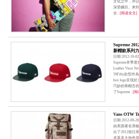
文化之中，并
深受瞩目。来到 2
全...
[阅读全文]
Supreme 201
新帽款系列
日期:2012-10-
Supreme
Leather Vis
59Fifty款型
box logo
巧妙的将帽舌
了Supreme...
[阅
Vans OTW T
日期:2012-09-
由美国著名滑板
出了2012假日系
皮革及大地色