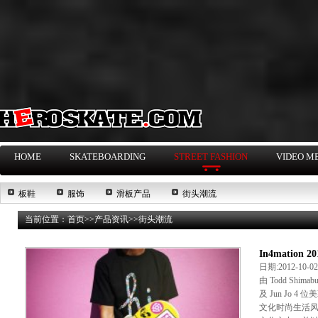
HOME
SKATEBOARDING
STREET FASHION
VIDEO M
板鞋
服饰
滑板产品
街头潮流
当前位置：
首页
>>
产品资讯
>>
街头潮流
In4mation 
日期:2012-10-
由 Todd Shimab
及 Jun Jo 
文化时尚生活风格