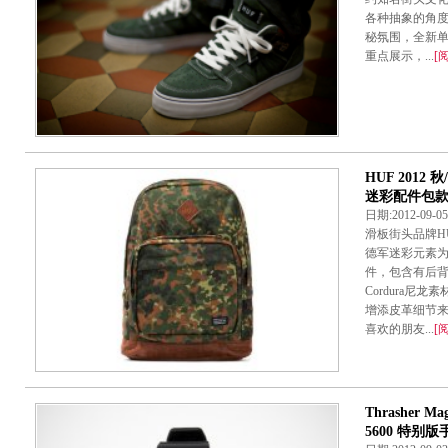
各种抽象的角
秘氛围，全新
重点展示，...
[
HUF 2012 秋
迷彩配件包
日期:2012-09-
滑板街头品牌HU
德军迷彩元素
件，包含有后
Cordura尼
增添皮革细节
喜欢的朋友...
[
Thrasher Mag
5600 特别版