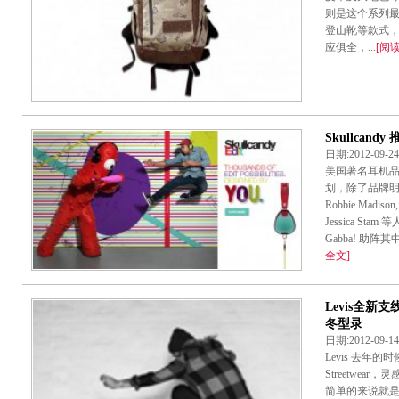
则是这个系列
登山靴等款式
应俱全，...
[阅
Skullcand
日期:2012-09-
美国著名耳机品牌 S
划，除了品牌明星团队包
Robbie Madison,
Jessica St
Gabba! 助阵其
全文]
Levis全新支线系
冬型录
日期:2012-09-
Levis 去年的
Streetwe
简单的来说就